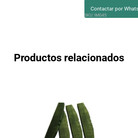
Contactar por What
SKU:
IM045
Iniciar Sesión
Regis
Productos relacionados
Acepto
Términos y Condiciones