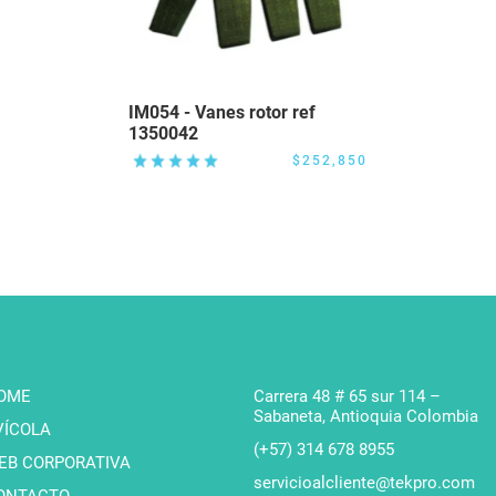
Registrarme
IM054 - Vanes rotor ref
1350042
$252,850
OME
Carrera 48 # 65 sur 114 –
Sabaneta, Antioquia Colombia
VÍCOLA
(+57) 314 678 8955
EB CORPORATIVA
servicioalcliente@tekpro.com