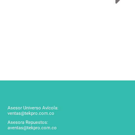
IM068 -
131204
Asesor Universo Avícola:
ventas@tekpro.com.co
Asesora Repuestos:
aventas@tekpro.com.co