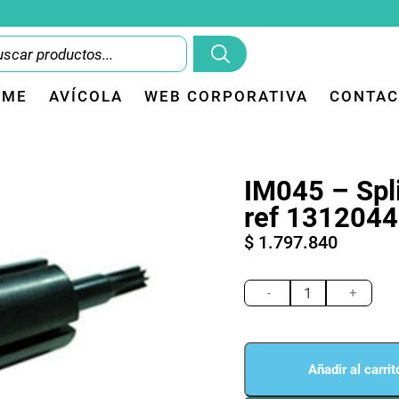
OME
AVÍCOLA
WEB CORPORATIVA
CONTAC
IM045 – Spli
ref 1312044
$
1.797.840
IM045
-
-
+
Splind
rotor
shaft
ref
Añadir al carrit
1312044
cantidad