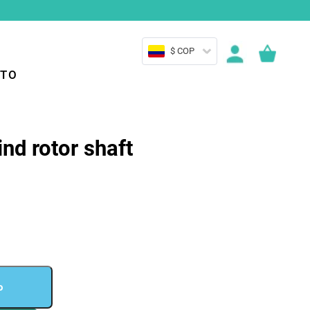
$ COP
TO
nd rotor shaft
o