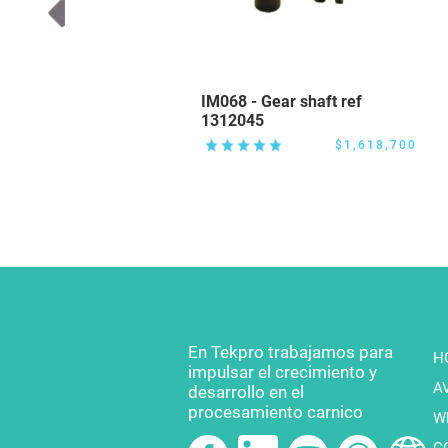
IM068 - Gear shaft ref
1312045
$1,618,700
En Tekpro trabajamos para
H
impulsar el crecimiento y
A
desarrollo en el
procesamiento carnico
W