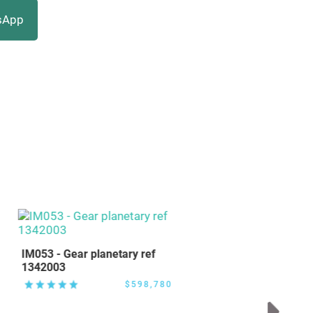
sApp
trarme
IM053 - Gear planetary ref
1342003
$598,780