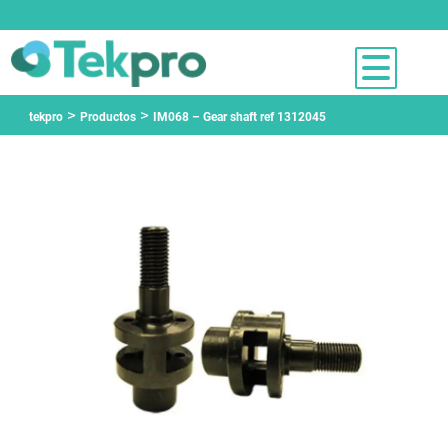
>
>
tekpro
Productos
IM068 – Gear shaft ref 1312045