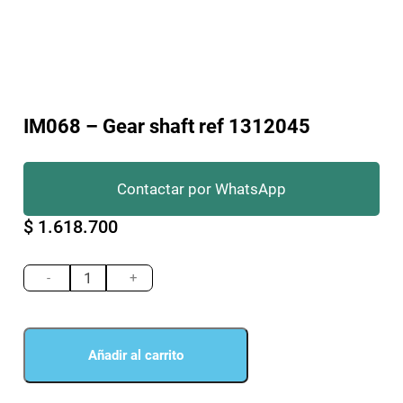
IM068 – Gear shaft ref 1312045
Contactar por WhatsApp
$
1.618.700
IM068
-
-
+
Gear
shaft
ref
1312045
Añadir al carrito
cantidad