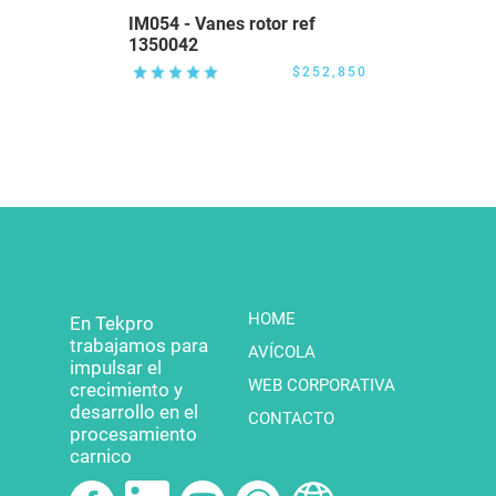
IM054 - Vanes rotor ref
1350042
$252,850
HOME
En Tekpro
trabajamos para
AVÍCOLA
impulsar el
WEB CORPORATIVA
crecimiento y
desarrollo en el
CONTACTO
procesamiento
carnico
Política para el
tratamiento de datos