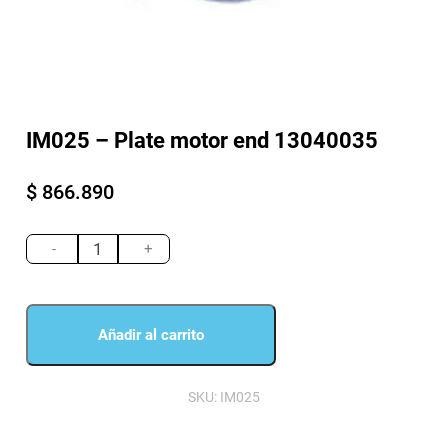
IM025 – Plate motor end 13040035
$
866.890
IM025
-
-
+
Plate
motor
end
13040035
Añadir al carrito
cantidad
SKU:
IM025