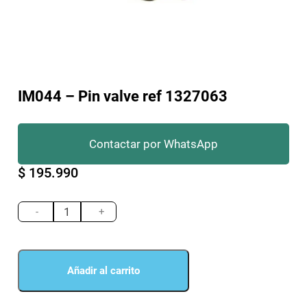
IM044 – Pin valve ref 1327063
Contactar por WhatsApp
$
195.990
IM044
-
-
+
Pin
valve
ref
1327063
Añadir al carrito
cantidad