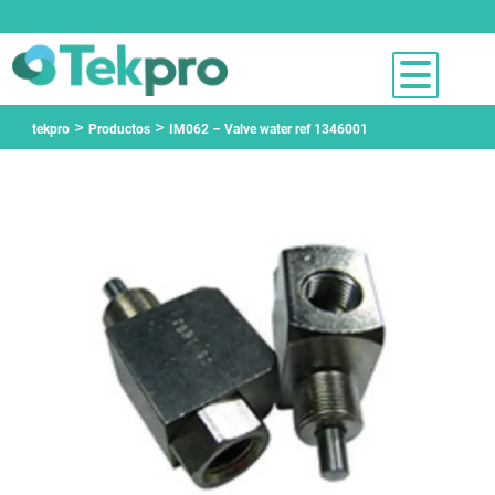
>
>
tekpro
Productos
IM062 – Valve water ref 1346001