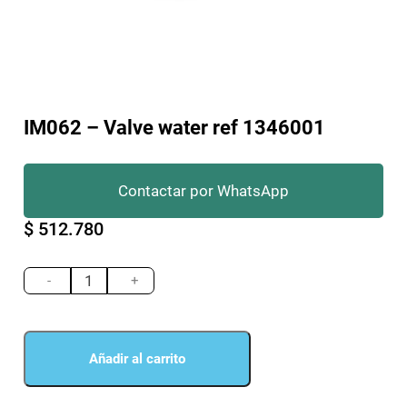
IM062 – Valve water ref 1346001
Contactar por WhatsApp
$
512.780
IM062
-
-
+
Valve
water
ref
1346001
Añadir al carrito
cantidad