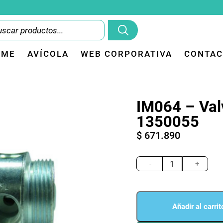
OME
AVÍCOLA
WEB CORPORATIVA
CONTAC
IM064 – Valv
1350055
$
671.890
IM064
-
-
+
Valve
air
ref
1350055
Añadir al carrit
cantidad