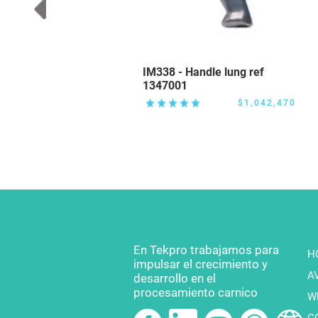
IM338 - Handle lung ref
o jke
1347001
094,330
$1,042,470
En Tekpro trabajamos para
H
impulsar el crecimiento y
A
desarrollo en el
procesamiento carnico
W