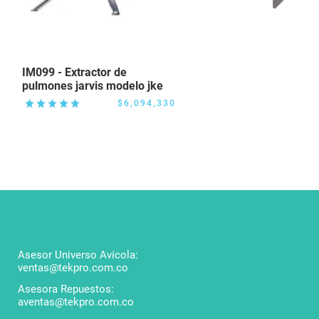
IM099 - Extractor de
IM338 -
pulmones jarvis modelo jke
134700
$6,094,330
Asesor Universo Avícola:
ventas@tekpro.com.co
Asesora Repuestos:
aventas@tekpro.com.co