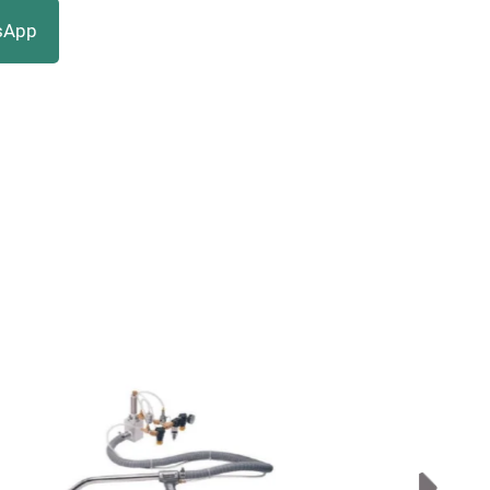
sApp
arme