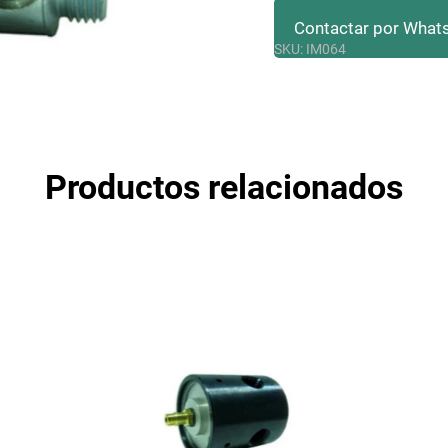
Contactar por What
SKU:
IM064
Iniciar Sesión
Registr
Productos relacionados
Acepto
Términos y Condiciones