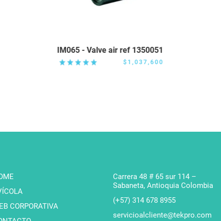
Registrarme
IM065 - Valve air ref 1350051
$1,037,600
OME
Carrera 48 # 65 sur 114 –
Sabaneta, Antioquia Colombia
VÍCOLA
(+57) 314 678 8955
EB CORPORATIVA
servicioalcliente@tekpro.com