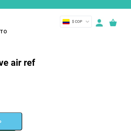
$ COP
TO
e air ref
o