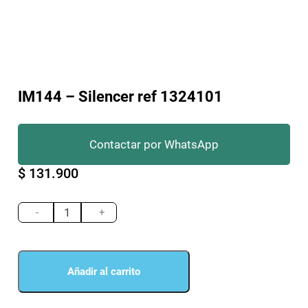
IM144 – Silencer ref 1324101
Contactar por WhatsApp
$
131.900
IM144
-
-
+
Silencer
ref
1324101
cantidad
Añadir al carrito