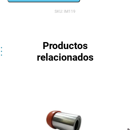
1350067
cantidad
SKU:
IM119
Productos
relacionados