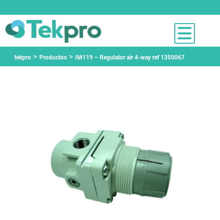
>
>
tekpro
Productos
IM119 – Regulator air 4-way ref 1350067