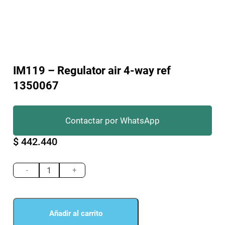
IM119 – Regulator air 4-way ref
1350067
Contactar por WhatsApp
$
442.440
IM119
-
-
+
Regulator
air
4-
way
Añadir al carrito
ref