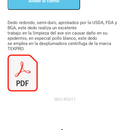
Añadir al carrito
ranura
ancha
cantidad
Dedo redondo, semi-duro, aprobados por la USDA, FDA y
BGA, este dedo realiza un excelente
trabajo en la limpieza del ave sin causar daño en su
epidermis, en especial pollo blanco, este dedo
se emplea en la desplumadora centrifuga de la marca
TEKPRO.
Iniciar Sesión
Registrarme
SKU:
RC011