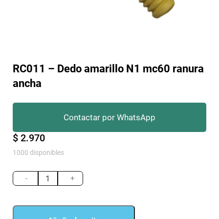
RC011 – Dedo amarillo N1 mc60 ranura
ancha
Contactar por WhatsApp
$
2.970
1000 disponibles
RC011
-
-
+
Dedo
amarillo
N1
mc60