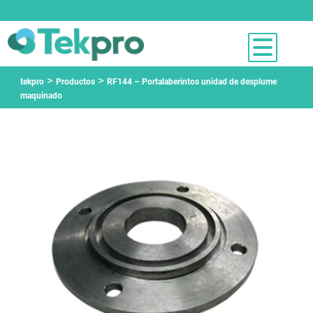
>
>
tekpro
Productos
RF144 – Portalaberintos unidad de desplume
maquinado