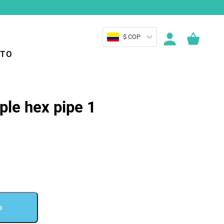
$ COP
TO
ple hex pipe 1
o