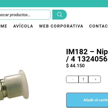
OME
AVÍCOLA
WEB CORPORATIVA
CONTAC
IM182 – Nip
/ 4 1324056
$
44.150
IM182
-
-
+
Nipple
hex
pipe
1
Añadir al carrit
/
4