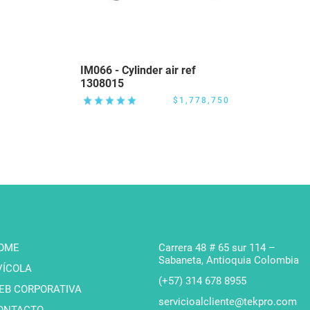
IM066 - Cylinder air ref
1308015
$1,778,750
OME
Carrera 48 # 65 sur 114 –
Sabaneta, Antioquia Colombia
VÍCOLA
(+57) 314 678 8955
EB CORPORATIVA
servicioalcliente@tekpro.com