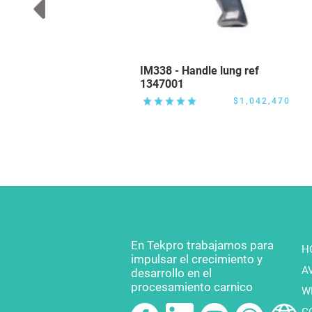
 1350051
IM338 - Handle lung ref
1347001
037,600
$1,042,470
En Tekpro trabajamos para
H
impulsar el crecimiento y
A
desarrollo en el
procesamiento carnico
W