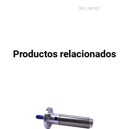
1324056
SKU:
IM182
cantidad
Productos relacionados