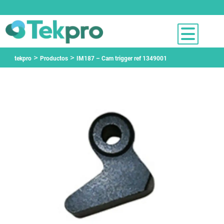
>
>
tekpro
Productos
IM187 – Cam trigger ref 1349001