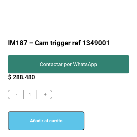
IM187 – Cam trigger ref 1349001
Contactar por WhatsApp
$
288.480
IM187
-
-
+
Cam
trigger
ref
1349001
Añadir al carrito
cantidad