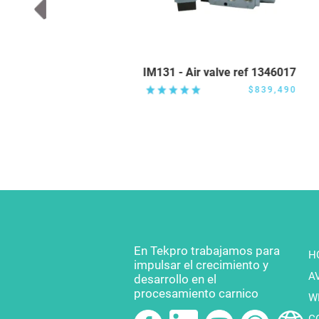
 1350051
IM131 - Air valve ref 1346017
037,600
$839,490
En Tekpro trabajamos para
H
impulsar el crecimiento y
A
desarrollo en el
procesamiento carnico
W