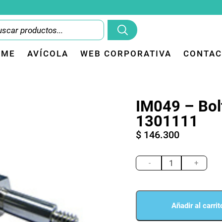
OME
AVÍCOLA
WEB CORPORATIVA
CONTAC
IM049 – Bolt
1301111
$
146.300
IM049
-
-
+
Bolt
link
ref
1301111
Añadir al carrit
cantidad