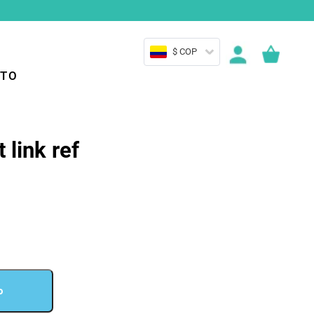
$ COP
TO
 link ref
o