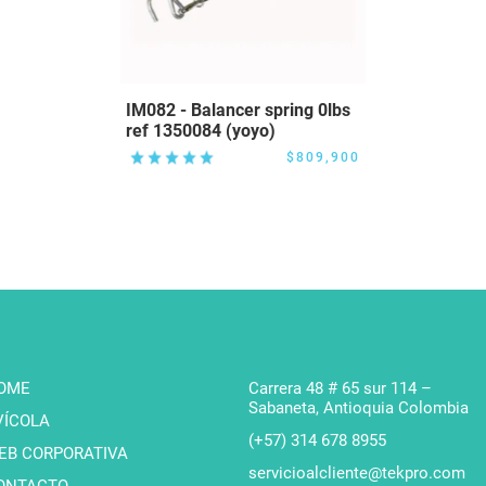
IM082 - Balancer spring 0lbs
ref 1350084 (yoyo)
$809,900
OME
Carrera 48 # 65 sur 114 –
Sabaneta, Antioquia Colombia
VÍCOLA
(+57) 314 678 8955
EB CORPORATIVA
servicioalcliente@tekpro.com