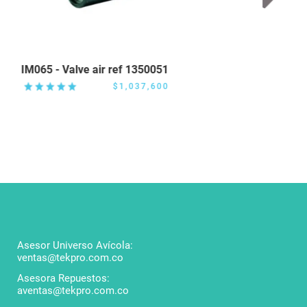
IM065 - Valve air ref 1350051
IM131 -
$1,037,600
Asesor Universo Avícola:
ventas@tekpro.com.co
Asesora Repuestos:
aventas@tekpro.com.co