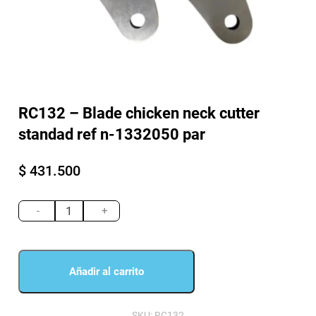
RC132 – Blade chicken neck cutter
standad ref n-1332050 par
$
431.500
RC132
-
-
+
Blade
chicken
neck
cutter
Añadir al carrito
standad
ref
n-
SKU:
RC132