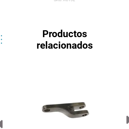
1332050
par
cantidad
Productos
relacionados