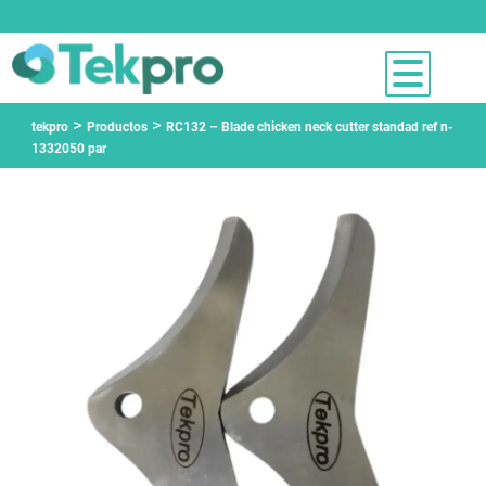
>
>
tekpro
Productos
RC132 – Blade chicken neck cutter standad ref n-
1332050 par