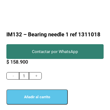
IM132 – Bearing needle 1 ref 1311018
Contactar por WhatsApp
$
158.900
IM132
-
-
+
Bearing
needle
1
ref
Añadir al carrito
1311018
cantidad