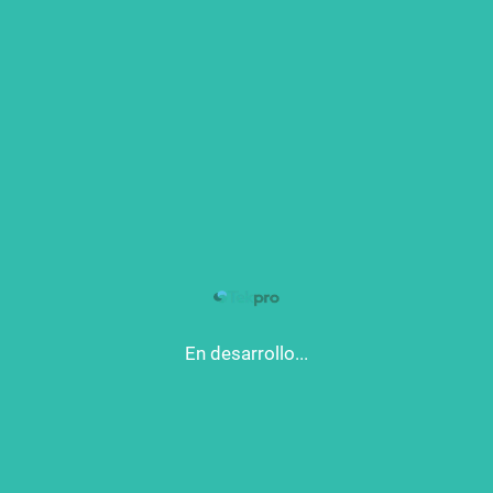
Iniciar Sesión
Registrarme
Blog prueba 3
este es otro blog de prueba
Leer más
En desarrollo...